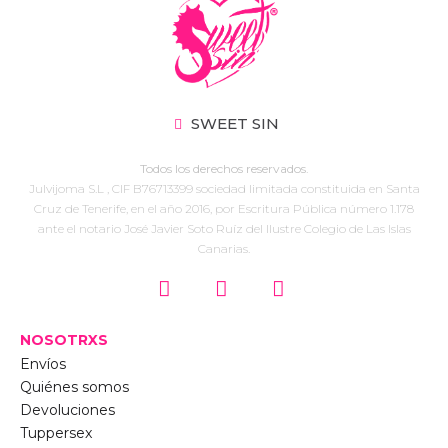
SWEET SIN
Todos los derechos reservados.
Julvijoma S.L , CIF B76713399 sociedad limitada constituida en Santa
Cruz de Tenerife, en el año 2016, por Escritura Pública número 1.178
ante el notario José Javier Soto Ruíz del Ilustre Colegio de Las Islas
Canarias.
NOSOTRXS
Envíos
Quiénes somos
Devoluciones
Tuppersex